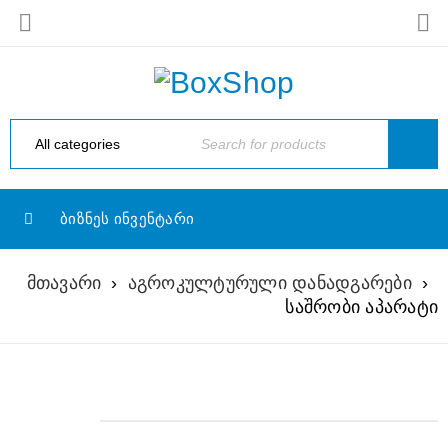
ᲑᲘᲖᲜᲔᲡ ᲘᲜᲕᲔᲜᲢᲐᲠᲘ
მთავარი
›
აგროკულტურული დანადგარები
›
საშრობი აპარატი