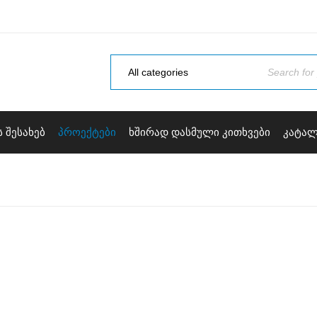
Ს ᲨᲔᲡᲐᲮᲔᲑ
ᲞᲠᲝᲔᲥᲢᲔᲑᲘ
ᲮᲨᲘᲠᲐᲓ ᲓᲐᲡᲛᲣᲚᲘ ᲙᲘᲗᲮᲕᲔᲑᲘ
ᲙᲐᲢᲐ