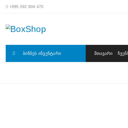
+995 592 804 470
ᲑᲘᲖᲜᲔᲡ ᲘᲜᲕᲔᲜᲢᲐᲠᲘ
ᲛᲗᲐᲕᲐᲠᲘ
ᲩᲕᲔᲜ
ᲞᲠᲝᲔᲥᲢᲔᲑᲘ