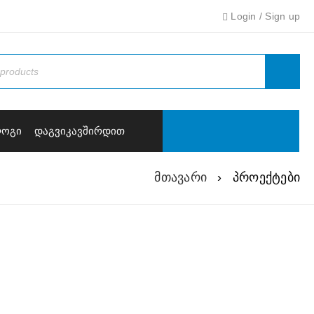
Login
/
Sign up
ᲚᲝᲒᲘ
ᲓᲐᲒᲕᲘᲙᲐᲕᲨᲘᲠᲓᲘᲗ
მთავარი
›
პროექტები