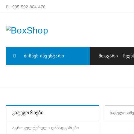
+995 592 804 470
ᲑᲘᲖᲜᲔᲡ ᲘᲜᲕᲔᲜᲢᲐᲠᲘ
ᲛᲗᲐᲕᲐᲠᲘ
ᲩᲕᲔᲜ
ᲓᲐᲜᲐᲓᲒᲐᲠᲔᲑᲘ ᲡᲐᲚᲝᲜᲘᲡᲗᲕᲘᲡ
ᲙᲐᲢᲔᲒᲝᲠᲘᲔᲑᲘ
ნაგულისხმე
აგროკულტურული დანადგარები