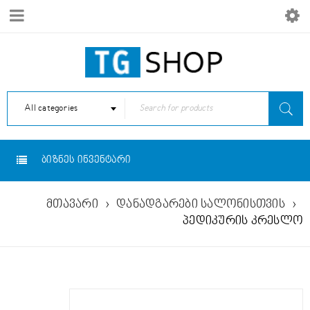
All categories
ᲑᲘᲖᲜᲔᲡ ᲘᲜᲕᲔᲜᲢᲐᲠᲘ
მთავარი
›
დანადგარები სალონისთვის
›
პედიკურის კრესლო