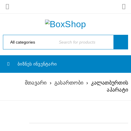
ᲑᲘᲖᲜᲔᲡ ᲘᲜᲕᲔᲜᲢᲐᲠᲘ
მთავარი
›
გასართობი
›
კალათბურთის
აპარატი