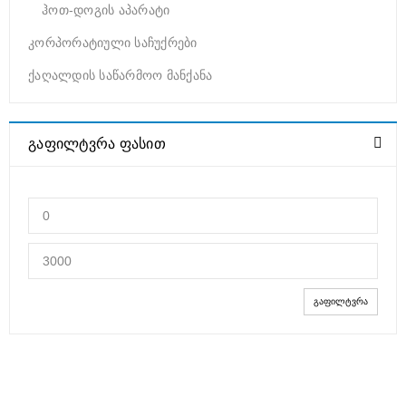
ჰოთ-დოგის აპარატი
კორპორატიული საჩუქრები
ქაღალდის საწარმოო მანქანა
ᲒᲐᲤᲘᲚᲢᲕᲠᲐ ᲤᲐᲡᲘᲗ
ᲒᲐᲤᲘᲚᲢᲕᲠᲐ