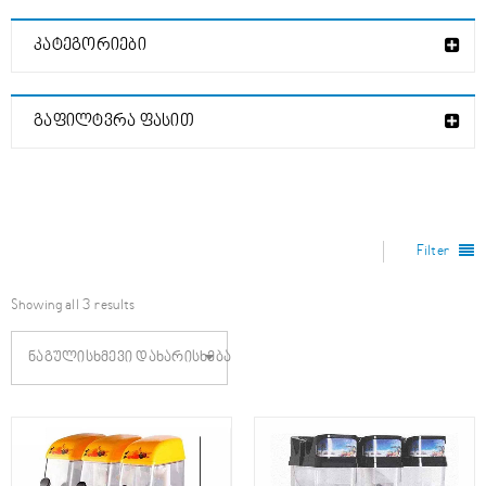
ᲙᲐᲢᲔᲒᲝᲠᲘᲔᲑᲘ
ᲒᲐᲤᲘᲚᲢᲕᲠᲐ ᲤᲐᲡᲘᲗ
Filter
Showing all 3 results
ნაგულისხმევი დახარისხება