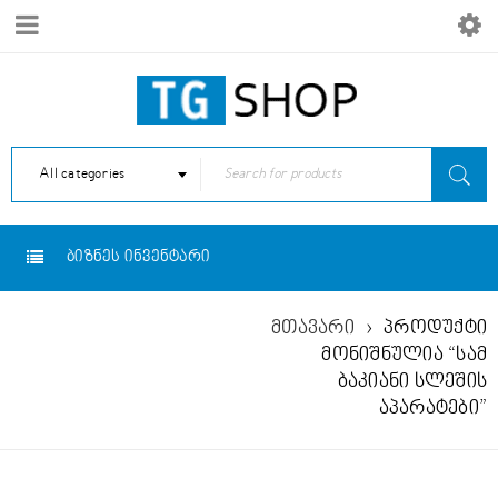
All categories
ᲑᲘᲖᲜᲔᲡ ᲘᲜᲕᲔᲜᲢᲐᲠᲘ
მთავარი
›
პროდუქტი
ᲡᲐᲛ ᲑᲐᲙᲘᲐᲜᲘ
მონიშნულია “სამ
ბაკიანი სლეშის
ᲡᲚᲔᲨᲘᲡ ᲐᲞᲐᲠᲐᲢᲔᲑᲘ
აპარატები”