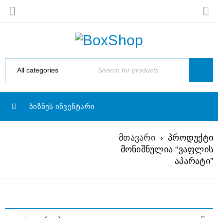
ᲑᲘᲖᲜᲔᲡ ᲘᲜᲕᲔᲜᲢᲐᲠᲘ
მთავარი
›
პროდუქტი
ᲕᲐᲤᲚᲘᲡ ᲐᲞᲐᲠᲐᲢᲘ
მონიშნულია “ვაფლის
აპარატი”