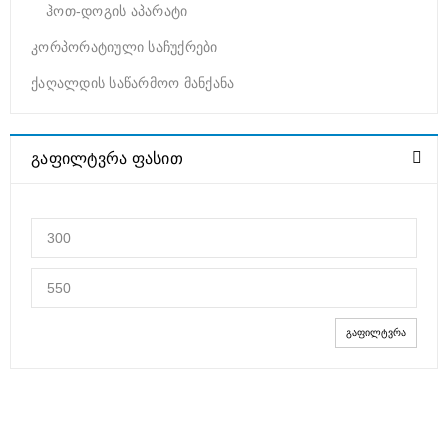
ჰოთ-დოგის აპარატი
კორპორატიული საჩუქრები
ქაღალდის საწარმოო მანქანა
ᲒᲐᲤᲘᲚᲢᲕᲠᲐ ᲤᲐᲡᲘᲗ
ᲒᲐᲤᲘᲚᲢᲕᲠᲐ