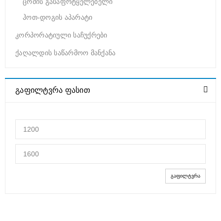
ცომის გასაფრტყელებელი
ჰოთ-დოგის აპარატი
კორპორატიული საჩუქრები
ქაღალდის საწარმოო მანქანა
ᲒᲐᲤᲘᲚᲢᲕᲠᲐ ᲤᲐᲡᲘᲗ
ᲒᲐᲤᲘᲚᲢᲕᲠᲐ