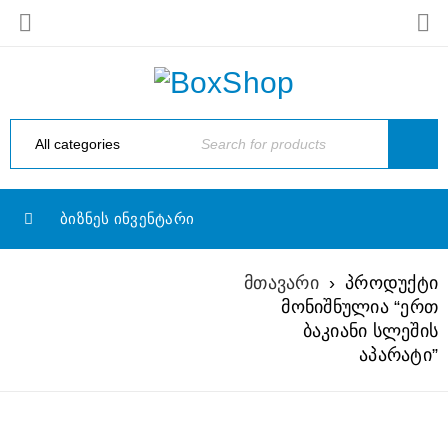
ᲑᲘᲖᲜᲔᲡ ᲘᲜᲕᲔᲜᲢᲐᲠᲘ
მთავარი
›
პროდუქტი
ᲔᲠᲗ ᲑᲐᲙᲘᲐᲜᲘ
მონიშნულია “ერთ
ᲡᲚᲔᲨᲘᲡ ᲐᲞᲐᲠᲐᲢᲘ
ბაკიანი სლეშის
აპარატი”