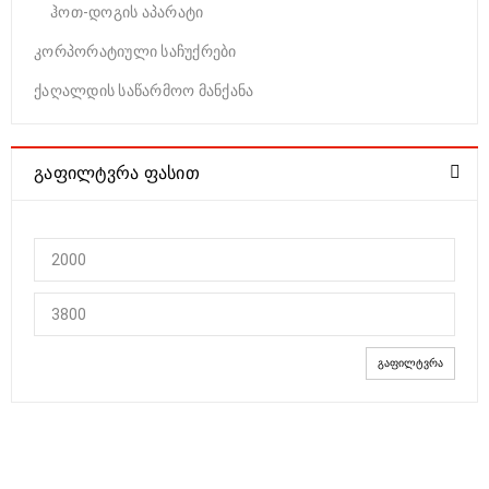
ჰოთ-დოგის აპარატი
კორპორატიული საჩუქრები
ქაღალდის საწარმოო მანქანა
ᲒᲐᲤᲘᲚᲢᲕᲠᲐ ᲤᲐᲡᲘᲗ
ᲒᲐᲤᲘᲚᲢᲕᲠᲐ