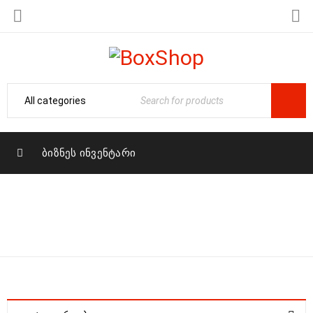
ᲑᲘᲖᲜᲔᲡ ᲘᲜᲕᲔᲜᲢᲐᲠᲘ
მთავარი
›
პროდუქტი
ᲑᲘᲝ ᲢᲣᲐᲚᲔᲢᲔᲑᲘ
მონიშნულია “ბიო
ტუალეტები”