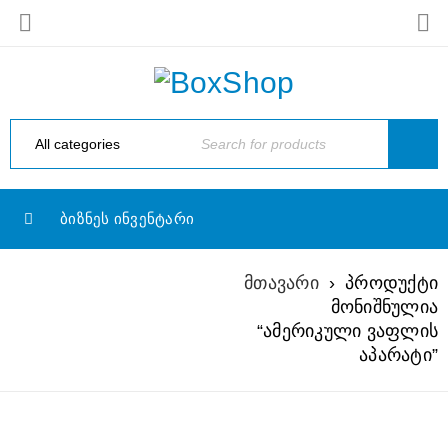
ᲑᲘᲖᲜᲔᲡ ᲘᲜᲕᲔᲜᲢᲐᲠᲘ
მთავარი
›
პროდუქტი
ᲐᲛᲔᲠᲘᲙᲣᲚᲘ
მონიშნულია
ᲕᲐᲤᲚᲘᲡ ᲐᲞᲐᲠᲐᲢᲘ
“ამერიკული ვაფლის
აპარატი”