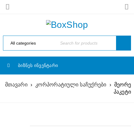
ᲑᲘᲖᲜᲔᲡ ᲘᲜᲕᲔᲜᲢᲐᲠᲘ
მთავარი
›
კორპორატიული საჩუქრები
›
მეორე
პაკეტი